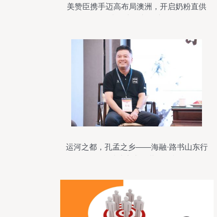
美赞臣携手迈高布局澳洲，开启奶粉直供
中国市场新篇章
运河之都，孔孟之乡——海融·路书山东行
第二站济宁市场营销策划