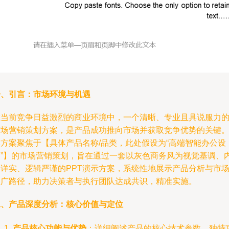
一、引言：市场环境与机遇
在当前竞争日益激烈的商业环境中，一个清晰、专业且具说服力
市场营销策划方案，是产品成功推向市场并获取竞争优势的关键
本方案聚焦于【具体产品名称/品类，此处假设为“高端智能办公设
备”】的市场营销策划，旨在通过一套以灰色商务风为视觉基调、
容详实、逻辑严谨的PPT演示方案，系统性地展示产品分析与市
推广路径，助力决策者与执行团队达成共识，精准实施。
二、产品深度分析：核心价值与定位
产品核心功能与优势
：详细阐述产品的核心技术参数、独特