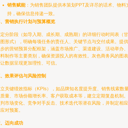
销售赋能
：为销售团队提供本策划PPT及详尽的话术、物料
持，确保信息传递一致。
四、营销执行计划与预算概览
制定分阶段（如导入期、成长期、成熟期）的详细行动时间表（
特图形式），明确每项任务的责任人、关键节点与交付成果。提
初步的营销预算分配框架，涵盖市场推广、渠道建设、活动举办
物料制作等主要类别，确保资源投入的有效性。灰色商务风的图
能让数据呈现更加理性、可信。
五、效果评估与风险控制
设立关键绩效指标（KPIs），如品牌知名度提升度、销售线索数
与质量、市场份额增长率、客户获取成本等，建立定期复盘机制
预判市场变化、竞争对手反击、技术迭代等潜在风险，并制定相
的应对预案。
六、迈向成功