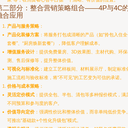
第二部分：整合营销策略组合——4P与4C
融合应用
产品与服务策略
：
产品化装修方案
：将服务打包成清晰的产品（如“拎包入住全
套餐”、“厨房焕新套餐”），降低客户理解成本。
增值服务设计
：提供免费量房、3D效果图、主材代购、环保
测、售后保修等，提升整体价值。
可视化与标准化
：建立工艺样板间、材料展示厅，制定标准
施工流程与验收标准，将“不可见”的工艺变为可信的承诺。
价格与成本策略
：
灵活定价模式
：提供全包、半包、清包等多种报价模式，满
不同预算和参与度的客户。
价值导向定价
：强调性价比和整体价值，而非单纯低价竞争
可推出“基础款+个性化升级包”模式。