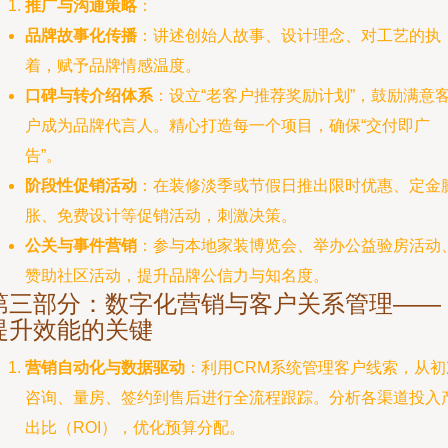
推广与沟通策略
：
品牌故事化传播
：讲述创始人故事、设计理念、对工艺的执
着，赋予品牌情感温度。
口碑与转介绍体系
：设立“老客户推荐奖励计划”，鼓励满意
户成为品牌代言人。精心打造每一个项目，确保“交付即广
告”。
阶段性促销活动
：在装修淡季或节假日推出限时优惠、定金
胀、免费设计等促销活动，刺激决策。
公关与事件营销
：参与本地家装博览会、举办公益验房活动
赞助社区活动，提升品牌公信力与知名度。
第三部分：数字化营销与客户关系管理——
提升效能的关键
营销自动化与数据驱动
：利用CRM系统管理客户线索，从初
咨询、量房、签约到售后进行全流程跟踪。分析各渠道投入
出比（ROI），优化预算分配。